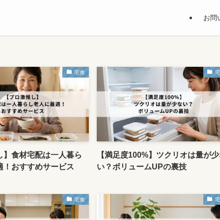
お問
宅食
し】食材宅配は一人暮ら
【満足度100%】ツクリオは量が少
適！おすすめサービス
い？ボリュームUPの裏技
宅食